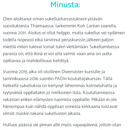
Minusta:
Olen aloittanut oman sukellusharrastukseni ystävän
suosituksesta Thaimaassa, tarkemmin Koh Lantan saarella,
vuonna 2011. Aloitus ei ollut helppo, mutta sukellus vei sydämen
todella nopeasti eikä tarvinnut peruskurssin jälkeen paljon
miettiä miten tulevat lomat tulen viettämään. Sukeltamisessa
parasta on, että ikinä ei voi olla valmis vaan aina on uutta
opittavaa ja mahdollisuus kehittyä.
Vuonna 2015 aika oli otollinen Divemaster-kurssille ja
tammikuussa 2016 suoritin PADIn kouluttajakurssin. Tällä
hetkellä sukelluksia on kertynyt lähemmäs kolmetuhatta ja
tyytyväisiä oppilaitakin jo melkoinen liuta. Kouluttamisessa
rakastan eniten elämysten tuomista oppilaille. Mikään ei ole
hienompaa kuin nähdä oppilaan onnesta kirkkaana loistavat
silmät maskin takana sukellusten aikana.
Hulluus päässä vie pinnan alle myös vapaapäivinä, jolloin otan