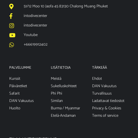
51/12 Moo 10 Jaofa 45 83130 Chalong Muang Phuket
intodivecenter
intodivecenter
Youtube
+66619912402
PALVELUMME
LISÄTIETOJA
TÄRKEÄÄ
Kurssit
Meistä
Ehdot
Päiväretket
Sukelluskohteet
DAN Vakuutus
Safarit
Phi Phi
Turvallisuus
DAN Vakuutus
Similan
Ladattavat tiedostot
Huolto
Burma / Myanmar
Privacy & Cookies
Etelä-Andaman
Terms of service