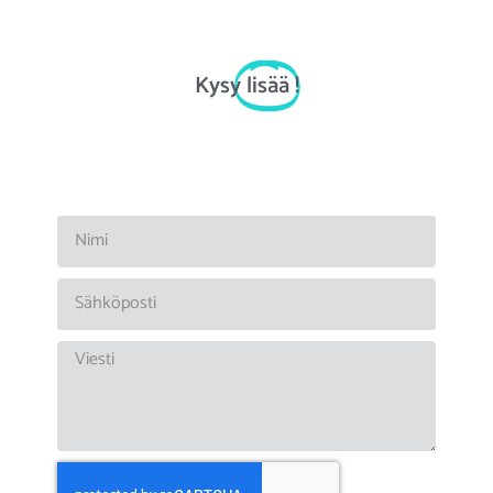
Kysy
lisää
!