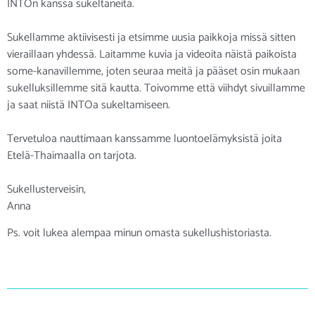
INTOn kanssa sukeltaneita.
Sukellamme aktiivisesti ja etsimme uusia paikkoja missä sitten
vieraillaan yhdessä. Laitamme kuvia ja videoita näistä paikoista
some-kanavillemme, joten seuraa meitä ja pääset osin mukaan
sukelluksillemme sitä kautta.
Toivomme että viihdyt sivuillamme
ja saat niistä INTOa sukeltamiseen.
Tervetuloa nauttimaan kanssamme luontoelämyksistä joita
Etelä-Thaimaalla on tarjota.
Sukellusterveisin,
Anna
Ps. voit lukea alempaa minun omasta sukellushistoriasta.