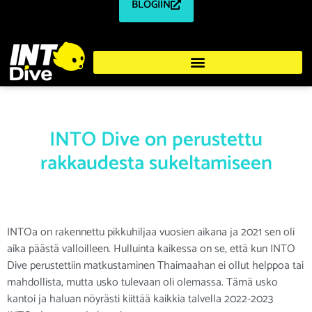
BLOGIIN
INTO Dive on perustettu
rakkaudesta sukeltamiseen
INTOa on rakennettu pikkuhiljaa vuosien aikana ja 2021 sen oli
aika päästä valloilleen. Hulluinta kaikessa on se, että kun INTO
Dive perustettiin matkustaminen Thaimaahan ei ollut helppoa tai
mahdollista, mutta usko tulevaan oli olemassa. Tämä usko
kantoi ja haluan nöyrästi kiittää kaikkia talvella 2022-2023