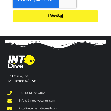
Lähetä
Fin Cats Co., Ltd
TAT License 34/02541
+66 (0) 61 991 2402
info (at) intodivecenter.com
intodivecenter (at) gmail.com