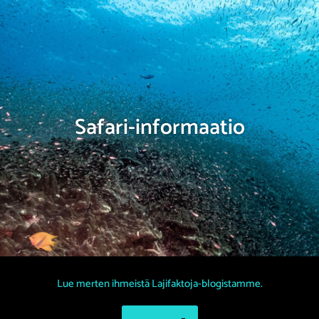
Safari-informaatio
Lue merten ihmeistä Lajifaktoja-blogistamme.