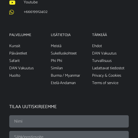
Youtube
+66619912402
PALVELUMME
LISÄTIETOJA
TÄRKEÄÄ
Kurssit
Meistä
Ehdot
Päiväretket
Sukelluskohteet
DAN Vakuutus
Safarit
Phi Phi
Turvallisuus
DAN Vakuutus
Similan
Ladattavat tiedostot
Huolto
Burma / Myanmar
Privacy & Cookies
Etelä-Andaman
Terms of service
TILAA UUTISKIRJEEMME