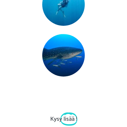
Kysy
lisää
!