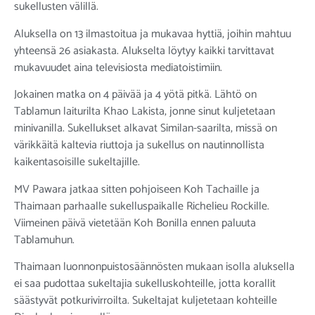
sukellusten välillä.
Aluksella on 13 ilmastoitua ja mukavaa hyttiä, joihin mahtuu
yhteensä 26 asiakasta. Alukselta löytyy kaikki tarvittavat
mukavuudet aina televisiosta mediatoistimiin.
Jokainen matka on 4 päivää ja 4 yötä pitkä. Lähtö on
Tablamun laiturilta Khao Lakista, jonne sinut kuljetetaan
minivanilla. Sukellukset alkavat Similan-saarilta, missä on
värikkäitä kaltevia riuttoja ja sukellus on nautinnollista
kaikentasoisille sukeltajille.
MV Pawara jatkaa sitten pohjoiseen Koh Tachaille ja
Thaimaan parhaalle sukelluspaikalle Richelieu Rockille.
Viimeinen päivä vietetään Koh Bonilla ennen paluuta
Tablamuhun.
Thaimaan luonnonpuistosäännösten mukaan isolla aluksella
ei saa pudottaa sukeltajia sukelluskohteille, jotta korallit
säästyvät potkurivirroilta. Sukeltajat kuljetetaan kohteille