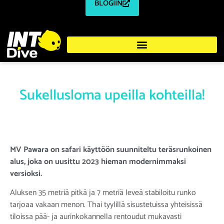
BLOGIIN
Sukellusloma upeilla kohteilla!
MV Pawara on safari käyttöön suunniteltu teräsrunkoinen
alus, joka on uusittu 2023 hieman modernimmaksi
versioksi.
Aluksen 35 metriä pitkä ja 7 metriä leveä stabiloitu runko
tarjoaa vakaan menon. Thai tyylillä sisustetuissa yhteisissä
tiloissa pää- ja aurinkokannella rentoudut mukavasti