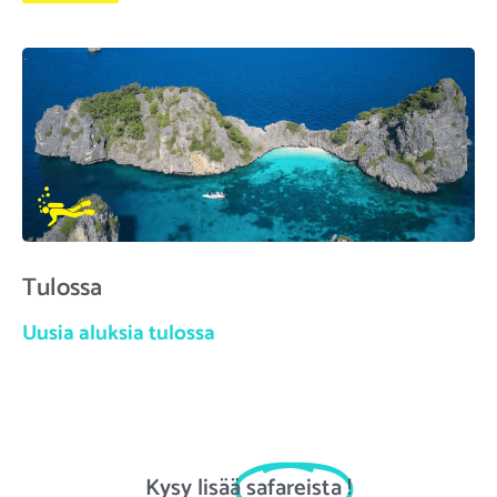
Tulossa
Uusia aluksia tulossa
Kysy lisää
safareista
!