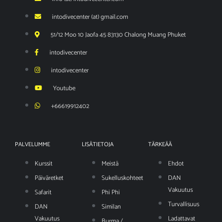
intodivecenter (at) gmail.com
51/12 Moo 10 Jaofa 45 83130 Chalong Muang Phuket
intodivecenter
intodivecenter
Youtube
+66619912402
PALVELUMME
LISÄTIETOJA
TÄRKEÄÄ
Kurssit
Meistä
Ehdot
Päiväretket
Sukelluskohteet
DAN
Vakuutus
Safarit
Phi Phi
Turvallisuus
DAN
Similan
Vakuutus
Ladattavat
Burma /