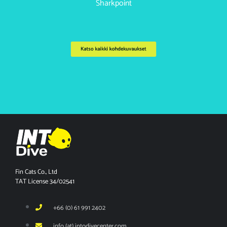
Sharkpoint
Katso kaikki kohdekuvaukset
Fin Cats Co., Ltd
TAT License 34/02541
+66 (0) 61 991 2402
info (at) intodivecenter.com