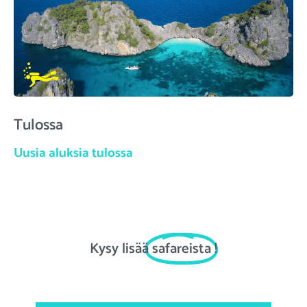
Tulossa
Uusia aluksia tulossa
Kysy lisää
safareista
!