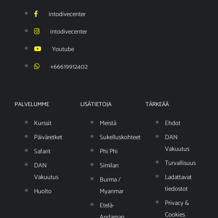
intodivecenter
intodivecenter
Youtube
+66619912402
PALVELUMME
LISÄTIETOJA
TÄRKEÄÄ
Kurssit
Meistä
Ehdot
Päiväretket
Sukelluskohteet
DAN
Vakuutus
Safarit
Phi Phi
Turvallisuus
DAN
Similan
Vakuutus
Ladattavat
Burma /
tiedostot
Huolto
Myanmar
Privacy &
Etelä-
Cookies
Andaman