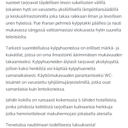
vuoteet tarjoavat täydellisen levon sukellusten välillä.
Jokainen hytti on varustettu yksilöllisellä lämpötilansäädöllä
ja keskusilmastoinnilla joka takaa raikkaan ilman ja levollisen
unen hyteissä. Pue ihanan pehmeä kylpytakki päällesi ja nauti
mukavassa sängyssä valitsemastasi elokuvasta hytin suurelta
televisiolta.
Tarkasti suunnitelluissa kylpyhuoneissa on erilliset märkä- ja
kuivatilat, joissa on oma ilmastointi äärimmäisen mukavuuden
takaamiseksi. Kylpyhuoneiden älylasit tarjoavat yksityisyyttä,
jolloin kaksi henkilöä voi käyttää kylpyhuonetta
samanaikaisesti. Käyttömukavuuden parantamiseksi WC-
istuimet on varustettu tyhjiöimujärjestelmillä, jotka ovat
samanlaisia ​​kuin lentokoneissa.
Jahdin kokilla on runsaasti kokemusta 5 tähden hotelleista,
jonka johdosta keittiöstä tarjoillaan kulinaarisia herkkuja
jotka hemmottelevat makuhermojasi jokaisella aterialla.
Tervetuloa nauttimaan todellisesta luksuksesta!