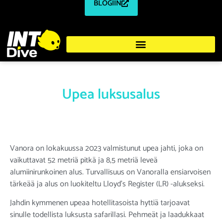
BLOGIIN
Upea luksusalus
Vanora on lokakuussa 2023 valmistunut upea jahti, joka on
vaikuttavat 52 metriä pitkä ja 8,5 metriä leveä
alumiinirunkoinen alus. Turvallisuus on Vanoralla ensiarvoisen
tärkeää ja alus on luokiteltu Lloyd’s Register (LR) -alukseksi.
Jahdin kymmenen upeaa hotellitasoista hyttiä tarjoavat
sinulle todellista luksusta safarillasi. Pehmeät ja laadukkaat