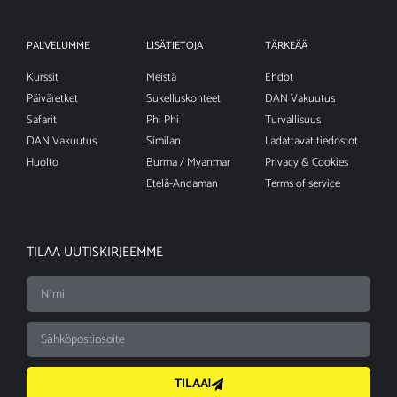
PALVELUMME
LISÄTIETOJA
TÄRKEÄÄ
Kurssit
Meistä
Ehdot
Päiväretket
Sukelluskohteet
DAN Vakuutus
Safarit
Phi Phi
Turvallisuus
DAN Vakuutus
Similan
Ladattavat tiedostot
Huolto
Burma / Myanmar
Privacy & Cookies
Etelä-Andaman
Terms of service
TILAA UUTISKIRJEEMME
TILAA!