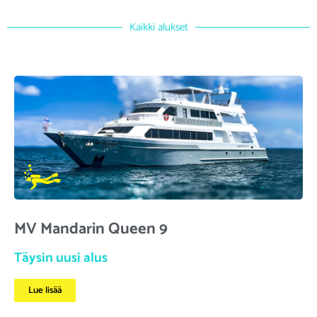
Kaikki alukset
MV Mandarin Queen 9
Täysin uusi alus
Lue lisää