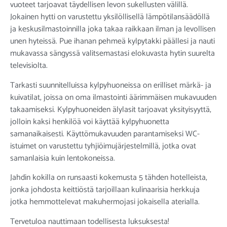
vuoteet tarjoavat täydellisen levon sukellusten välillä.
Jokainen hytti on varustettu yksilöllisellä lämpötilansäädöllä
ja keskusilmastoinnilla joka takaa raikkaan ilman ja levollisen
unen hyteissä. Pue ihanan pehmeä kylpytakki päällesi ja nauti
mukavassa sängyssä valitsemastasi elokuvasta hytin suurelta
televisiolta.
Tarkasti suunnitelluissa kylpyhuoneissa on erilliset märkä- ja
kuivatilat, joissa on oma ilmastointi äärimmäisen mukavuuden
takaamiseksi. Kylpyhuoneiden älylasit tarjoavat yksityisyyttä,
jolloin kaksi henkilöä voi käyttää kylpyhuonetta
samanaikaisesti. Käyttömukavuuden parantamiseksi WC-
istuimet on varustettu tyhjiöimujärjestelmillä, jotka ovat
samanlaisia ​​kuin lentokoneissa.
Jahdin kokilla on runsaasti kokemusta 5 tähden hotelleista,
jonka johdosta keittiöstä tarjoillaan kulinaarisia herkkuja
jotka hemmottelevat makuhermojasi jokaisella aterialla.
Tervetuloa nauttimaan todellisesta luksuksesta!