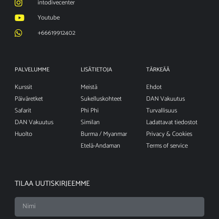
intodivecenter
Youtube
+66619912402
PALVELUMME
LISÄTIETOJA
TÄRKEÄÄ
Kurssit
Meistä
Ehdot
Päiväretket
Sukelluskohteet
DAN Vakuutus
Safarit
Phi Phi
Turvallisuus
DAN Vakuutus
Similan
Ladattavat tiedostot
Huolto
Burma / Myanmar
Privacy & Cookies
Etelä-Andaman
Terms of service
TILAA UUTISKIRJEEMME