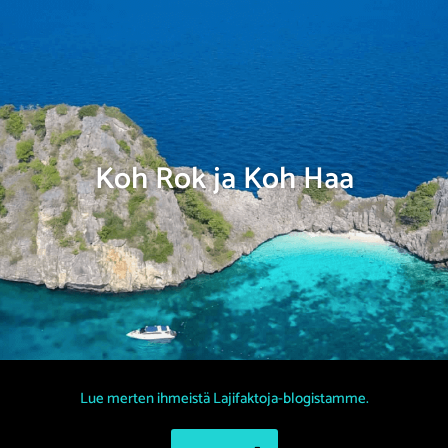
Koh Rok ja Koh Haa
Lue merten ihmeistä Lajifaktoja-blogistamme.