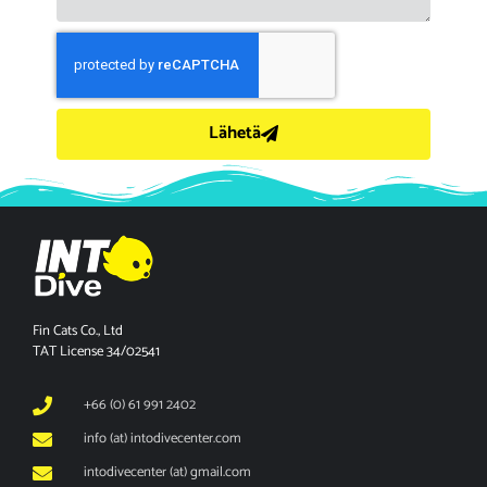
Lähetä
Fin Cats Co., Ltd
TAT License 34/02541
+66 (0) 61 991 2402
info (at) intodivecenter.com
intodivecenter (at) gmail.com