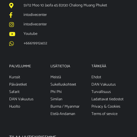
51/12 Moo 10 Jaofa 45 83130 Chalong Muang Phuket
intodivecenter
intodivecenter
Youtube
+66619912402
PALVELUMME
LISÄTIETOJA
TÄRKEÄÄ
Kurssit
Meistä
Ehdot
Päiväretket
Sukelluskohteet
DAN Vakuutus
Safarit
Phi Phi
Turvallisuus
DAN Vakuutus
Similan
Ladattavat tiedostot
Huolto
Burma / Myanmar
Privacy & Cookies
Etelä-Andaman
Terms of service