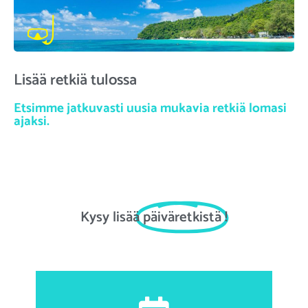
Lisää retkiä tulossa
Etsimme jatkuvasti uusia mukavia retkiä lomasi
ajaksi.
Kysy lisää
päiväretkistä
!