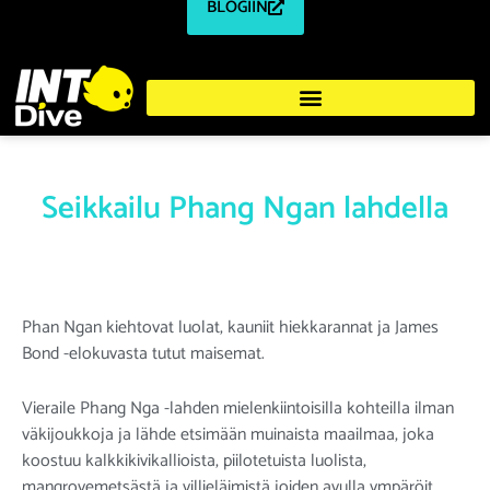
BLOGIIN
Seikkailu Phang Ngan lahdella
Phan Ngan kiehtovat luolat, kauniit hiekkarannat ja James
Bond -elokuvasta tutut maisemat.
Vieraile Phang Nga -lahden mielenkiintoisilla kohteilla ilman
väkijoukkoja ja lähde etsimään muinaista maailmaa, joka
koostuu kalkkikivikallioista, piilotetuista luolista,
mangrovemetsästä ja villieläimistä joiden avulla ympäröit