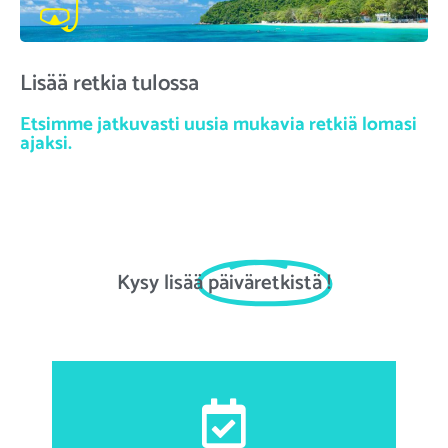
Lisää retkia tulossa
Etsimme jatkuvasti uusia mukavia retkiä lomasi
ajaksi.
Kysy lisää
päiväretkistä
!
Etu- ja sukunimi, sähköpostiosoite, syntymäaika,
kansalaisuus, passin numero, hotellin tiedot kuljetuksia