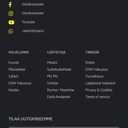
intodivecenter
intodivecenter
Youtube
+66619912402
PALVELUMME
LISÄTIETOJA
TÄRKEÄÄ
Kurssit
Meistä
Ehdot
Päiväretket
Sukelluskohteet
DAN Vakuutus
Safarit
Phi Phi
Turvallisuus
DAN Vakuutus
Similan
Ladattavat tiedostot
Huolto
Burma / Myanmar
Privacy & Cookies
Etelä-Andaman
Terms of service
TILAA UUTISKIRJEEMME