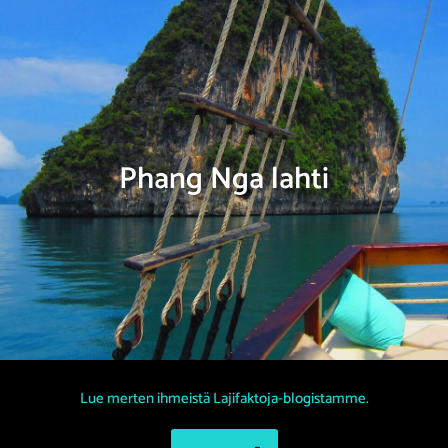
Phang Nga lahti
Lue merten ihmeistä Lajifaktoja-blogistamme.