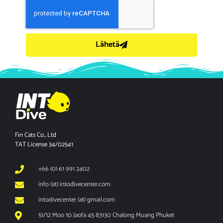
Lähetä
Fin Cats Co., Ltd
TAT License 34/02541
+66 (0) 61 991 2402
info (at) intodivecenter.com
intodivecenter (at) gmail.com
51/12 Moo 10 Jaofa 45 83130 Chalong Muang Phuket