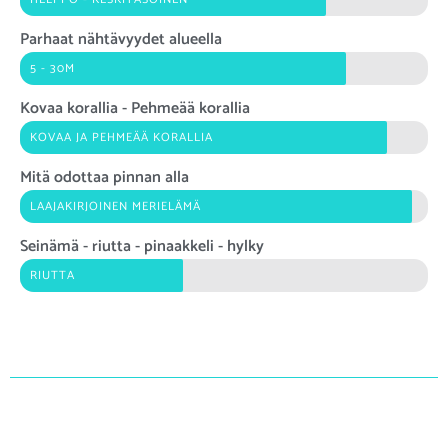
Parhaat nähtävyydet alueella
5 - 30M
Kovaa korallia - Pehmeää korallia
KOVAA JA PEHMEÄÄ KORALLIA
Mitä odottaa pinnan alla
LAAJAKIRJOINEN MERIELÄMÄ
Seinämä - riutta - pinaakkeli - hylky
RIUTTA