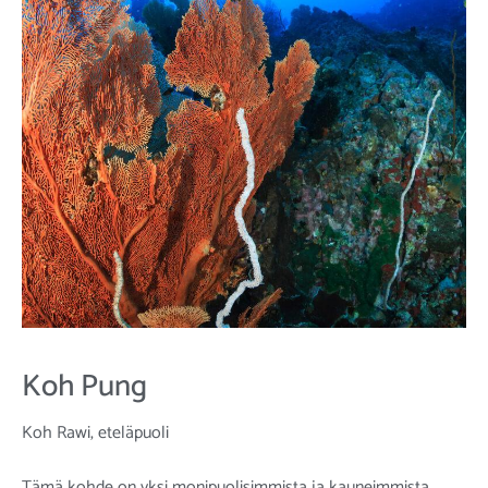
Koh Pung
Koh Rawi, eteläpuoli
Tämä kohde on yksi monipuolisimmista ja kauneimmista