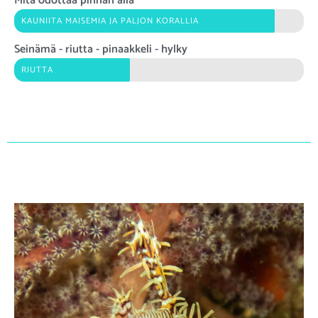
Mitä odottaa pinnan alla
KAUNIITA MAISEMIA JA PALJON KORALLIA
Seinämä - riutta - pinaakkeli - hylky
RIUTTA