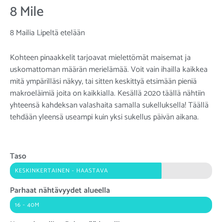
8 Mile
8 Mailia Lipeltä etelään
Kohteen pinaakkelit tarjoavat mielettömät maisemat ja
uskomattoman määrän merielämää. Voit vain ihailla kaikkea
mitä ympärilläsi näkyy, tai sitten keskittyä etsimään pieniä
makroeläimiä joita on kaikkialla. Kesällä 2020 täällä nähtiin
yhteensä kahdeksan valashaita samalla sukelluksella! Täällä
tehdään yleensä useampi kuin yksi sukellus päivän aikana.
Taso
KESKINKERTAINEN - HAASTAVA
Parhaat nähtävyydet alueella
16 - 40M