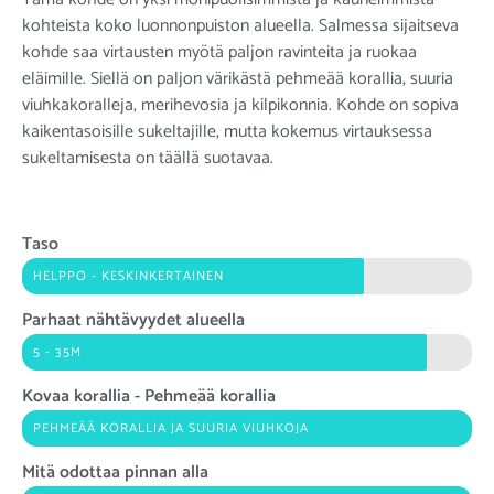
kohteista koko
luonnonpuiston alueella
. Salmessa sijaitseva
kohde saa virtausten myötä paljon ravinteita ja ruokaa
eläimille. Siellä on paljon värikästä pehmeää korallia, suuria
viuhkakoralleja, merihevosia ja kilpikonnia. Kohde on sopiva
kaikentasoisille sukeltajille, mutta kokemus virtauksessa
sukeltamisesta on täällä suotavaa.
Taso
HELPPO - KESKINKERTAINEN
Parhaat nähtävyydet alueella
5 - 35M
Kovaa korallia - Pehmeää korallia
PEHMEÄÄ KORALLIA JA SUURIA VIUHKOJA
Mitä odottaa pinnan alla