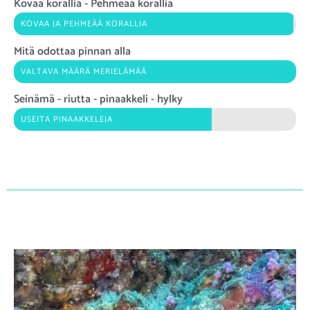
Kovaa korallia - Pehmeää korallia
KOVAA JA PEHMEÄÄ KORALLIA
Mitä odottaa pinnan alla
VALTAVA MÄÄRÄ MERIELÄMÄÄ
Seinämä - riutta - pinaakkeli - hylky
USEITA PINAAKKELEJA