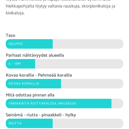
hiekkapohjalta löytyy valtavia rauskuja, skorpionikaloja ja
kivikaloja.
Taso
HELPPO
Parhaat nähtävyydet alueella
5 - 18M
Kovaa korallia - Pehmeää korallia
KOVAA KORALLIA
Mitä odottaa pinnan alla
VÄRIKKÄITÄ RIUTTAKALOJA, RAUSKUJA
Seinämä - riutta - pinaakkeli - hylky
RIUTTA