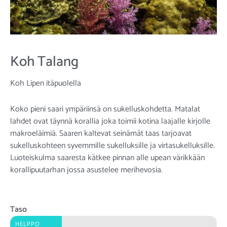
Koh Talang
Koh Lipen itäpuolella
Koko pieni saari ympäriinsä on sukelluskohdetta. Matalat
lahdet ovat täynnä korallia joka toimii kotina laajalle kirjolle
makroeläimiä. Saaren kaltevat seinämät taas tarjoavat
sukelluskohteen syvemmille sukelluksille ja virtasukelluksille.
Luoteiskulma saaresta kätkee pinnan alle upean värikkään
korallipuutarhan jossa asustelee merihevosia.
Taso
HELPPO