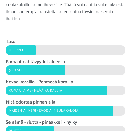
neulakaloille ja merihevosille. Täällä voi nauttia sukelluksesta
ilman suurempia haasteita ja rentoutua täysin maisemia
ihaillen.
Taso
HELPPO
Parhaat nähtävyydet alueella
5 - 20M
Kovaa korallia - Pehmeää korallia
KOVAA JA PEHMEÄÄ KORALLIA
Mitä odottaa pinnan alla
MAISEMIA, MERIHEVOSIA, NEULAKALOJA
Seinämä - riutta - pinaakkeli - hylky
RIUTTA