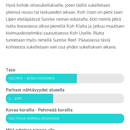
Hyvä kohde virtasukellukselle, joten täällä sukelletaan
yleensä nousu tai laskuveden aikaan. Koh Usen on pieni saari
Lipen eteläpäässä Sunrise rannan edustalla. 600 metriä pitkä
riutta itseasiassa alkaa pieneltä Koh Klalta ja jatkuu muuttuen
kivimuodostelmiksi saavuttaessa Koh Uselle. Riutta
tunnetaan myös nimellä Sunrise Reef. Pääasiassa tästä
kohteesta sukelletaan vain osa yhden sukelluksen aikana.
Taso
HELPPO - KESKITASOINEN
Parhaat nähtävyydet alueella
5 - 25M
Kovaa korallia - Pehmeää korallia
VALTAVIA KORALLIVIUHKOJA