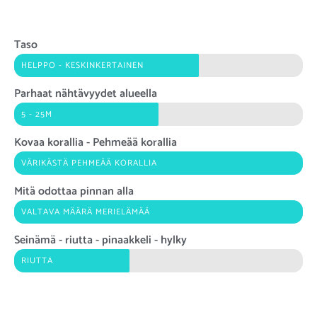
Taso
HELPPO - KESKINKERTAINEN
Parhaat nähtävyydet alueella
5 - 25M
Kovaa korallia - Pehmeää korallia
VÄRIKÄSTÄ PEHMEÄÄ KORALLIA
Mitä odottaa pinnan alla
VALTAVA MÄÄRÄ MERIELÄMÄÄ
Seinämä - riutta - pinaakkeli - hylky
RIUTTA