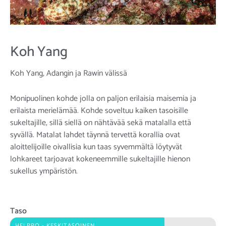
Koh Yang
Koh Yang, Adangin ja Rawin välissä
Monipuolinen kohde jolla on paljon erilaisia maisemia ja
erilaista merielämää. Kohde soveltuu kaiken tasoisille
sukeltajille, sillä siellä on nähtävää sekä matalalla että
syvällä. Matalat lahdet täynnä tervettä korallia ovat
aloittelijoille oivallisia kun taas syvemmältä löytyvät
lohkareet tarjoavat kokeneemmille sukeltajille hienon
sukellus ympäristön.
Taso
HELPPO - KESKITASOINEN