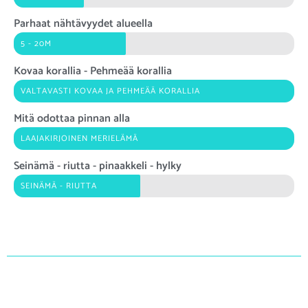
Parhaat nähtävyydet alueella
5 - 20M
Kovaa korallia - Pehmeää korallia
VALTAVASTI KOVAA JA PEHMEÄÄ KORALLIA
Mitä odottaa pinnan alla
LAAJAKIRJOINEN MERIELÄMÄ
Seinämä - riutta - pinaakkeli - hylky
SEINÄMÄ - RIUTTA