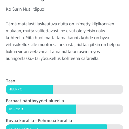
Ko Surin Nua, itäpuoli
Tämä matalasti laskeutuva riutta on nimetty kilpikonnien
mukaan, mutta valitettavasti ne eivät ole yleisin näky
kohteella. Siitä huolimatta tämä kaunis kohde on hyvä
virtasukelluksille muotonsa ansiosta; riuttaa pitkin on helppo
liukua virran vietävänä. Tämä riutta on usein myös
auringonlasku- tai yösukellus kohteena safareilla.
Taso
HELPPO
Parhaat nähtävyydet alueella
10 - 20M
Kovaa korallia - Pehmeää korallia