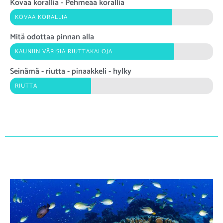
Kovaa korallia - Pehmeää korallia
KOVAA KORALLIA
Mitä odottaa pinnan alla
KAUNIIN VÄRISIÄ RIUTTAKALOJA
Seinämä - riutta - pinaakkeli - hylky
RIUTTA