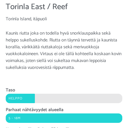
Torinla East / Reef
Torinla Island, itäpuoli
Kaunis riutta joka on todella hyvä snorklauspaikka sekä
helppo sukelluskohde. Riutta on täynnä tervettä ja kaunista
korallia, värikkäitä riuttakaloja sekä merivuokkoja
vuokkokaloineen. Virtaus ei ole tällä kohteella koskaan kovin
voimakas, joten siellä voi sukeltaa mukavan leppoisia
sukelluksia vuorovesistä riippumatta.
Taso
HELPPO
Parhaat nähtävyydet alueella
5 - 18M