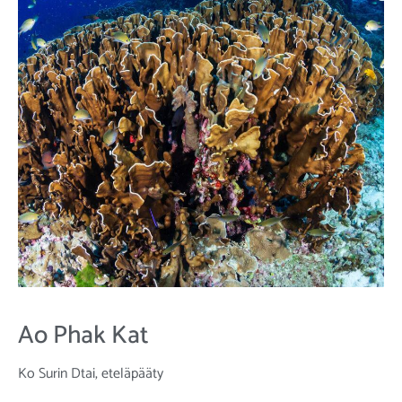
Ao Phak Kat
Ko Surin Dtai, eteläpääty