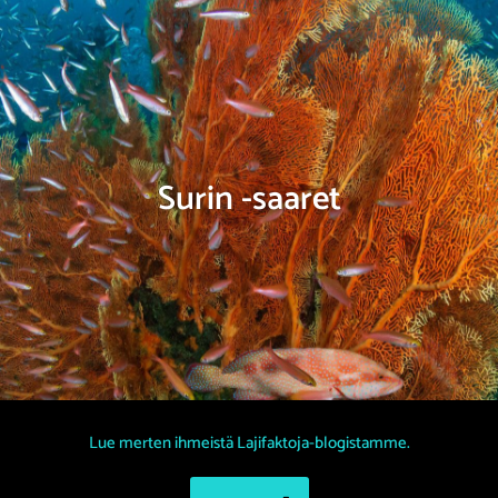
Surin -saaret
Lue merten ihmeistä Lajifaktoja-blogistamme.