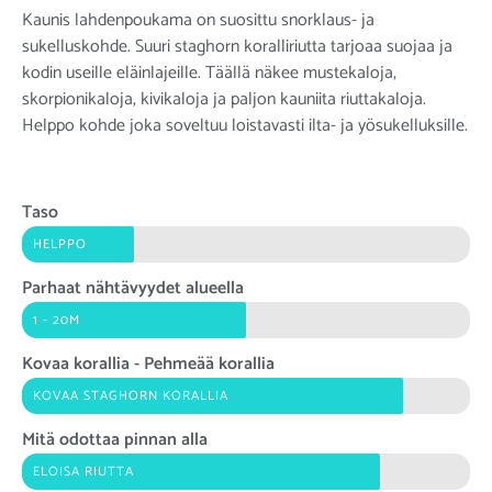
Kaunis lahdenpoukama on suosittu snorklaus- ja
sukelluskohde. Suuri staghorn koralliriutta tarjoaa suojaa ja
kodin useille eläinlajeille. Täällä näkee mustekaloja,
skorpionikaloja, kivikaloja ja paljon kauniita riuttakaloja.
Helppo kohde joka soveltuu loistavasti ilta- ja yösukelluksille.
Taso
HELPPO
Parhaat nähtävyydet alueella
1 - 20M
Kovaa korallia - Pehmeää korallia
KOVAA STAGHORN KORALLIA
Mitä odottaa pinnan alla
ELOISA RIUTTA