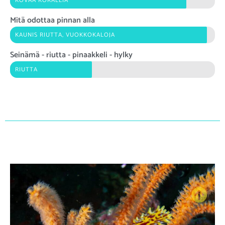
KOVAA KORALLIA
Mitä odottaa pinnan alla
KAUNIS RIUTTA, VUOKKOKALOJA
Seinämä - riutta - pinaakkeli - hylky
RIUTTA