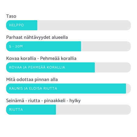
Taso
HELPPO
Parhaat nähtävyydet alueella
5 - 20M
Kovaa korallia - Pehmeää korallia
KOVAA JA PEHMEÄÄ KORALLIA
Mitä odottaa pinnan alla
KAUNIS JA ELOISA RIUTTA
Seinämä - riutta - pinaakkeli - hylky
RIUTTA