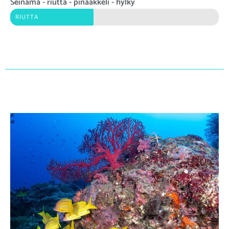
Seinämä - riutta - pinaakkeli - hylky
RIUTTA