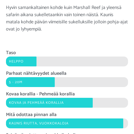
Hyvin samankaltainen kohde kuin Marshall Reef ja yleensä
safarin aikana sukelletaankin vain toinen näistä. Kaunis
matala kohde päivän viimeisille sukelluksille jolloin pohja-ajat
ovat jo lyhyempiä.
Taso
HELPPO
Parhaat nähtävyydet alueella
5 - 20M
Kovaa korallia - Pehmeää korallia
KOVAA JA PEHMEÄÄ KORALLIA
Mitä odottaa pinnan alla
KAUNIS RIUTTA, VUOKKOKALOJA