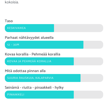
kokoisia.
Taso
KESKIVAIKEA
Parhaat nähtävyydet alueella
12 - 30M
Kovaa korallia - Pehmeää korallia
KOVAA JA PEHMEÄÄ KORALLIA
Mitä odottaa pinnan alla
SUURIA RAUSKUJA, KALAPARVIA
Seinämä - riutta - pinaakkeli - hylky
PINAAKKELI