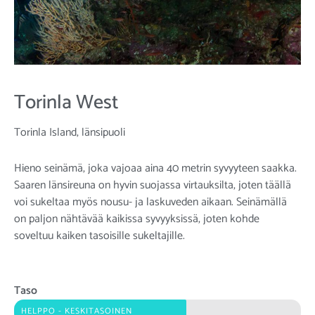
Torinla West
Torinla Island, länsipuoli
Hieno seinämä, joka vajoaa aina 40 metrin syvyyteen saakka.
Saaren länsireuna on hyvin suojassa virtauksilta, joten täällä
voi sukeltaa myös nousu- ja laskuveden aikaan. Seinämällä
on paljon nähtävää kaikissa syvyyksissä, joten kohde
soveltuu kaiken tasoisille sukeltajille.
Taso
HELPPO - KESKITASOINEN