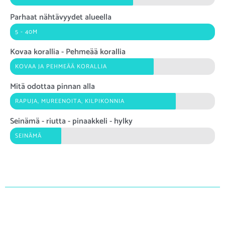
Parhaat nähtävyydet alueella
5 - 40M
Kovaa korallia - Pehmeää korallia
KOVAA JA PEHMEÄÄ KORALLIA
Mitä odottaa pinnan alla
RAPUJA, MUREENOITA, KILPIKONNIA
Seinämä - riutta - pinaakkeli - hylky
SEINÄMÄ