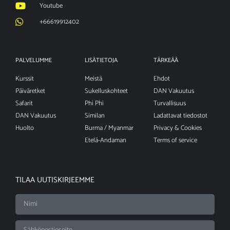
Youtube
+66619912402
PALVELUMME
LISÄTIETOJA
TÄRKEÄÄ
Kurssit
Meistä
Ehdot
Päiväretket
Sukelluskohteet
DAN Vakuutus
Safarit
Phi Phi
Turvallisuus
DAN Vakuutus
Similan
Ladattavat tiedostot
Huolto
Burma / Myanmar
Privacy & Cookies
Etelä-Andaman
Terms of service
TILAA UUTISKIRJEEMME