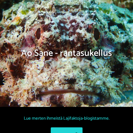
Ao Sane - rantasukellus
Lue merten ihmeistä Lajifaktoja-blogistamme.