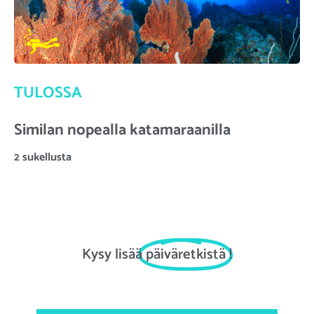
TULOSSA
Similan nopealla katamaraanilla
2 sukellusta
Kysy lisää
päiväretkistä
!