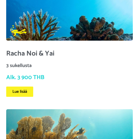
Racha Noi & Yai
3 sukellusta
Alk. 3 900 THB
Lue lisää