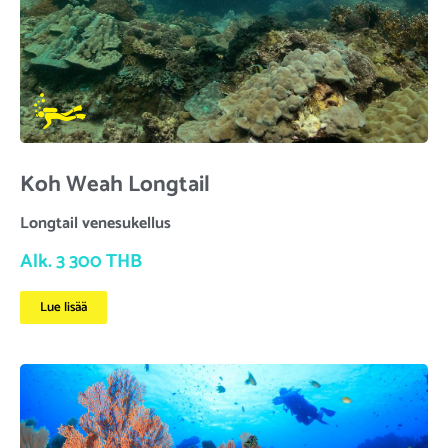
Koh Weah Longtail
Longtail venesukellus
Alk. 3 300 THB
Lue lisää