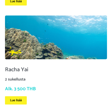
Lue lisää
Racha Yai
2 sukellusta
Alk. 3 500 THB
Lue lisää