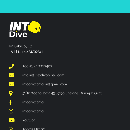
Fin Cats Co., Ltd
TAT License 34/02541
+66 (0) 61 991 2402
info (at) intodivecenter.com
intodivecenter (at) gmail.com
51/12 Moo 10 Jaofa 45 83130 Chalong Muang Phuket
intodivecenter
intodivecenter
Youtube
+66619912402