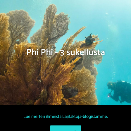
Phi Phi - 3 sukellusta
Lue merten ihmeistä Lajifaktoja-blogistamme.