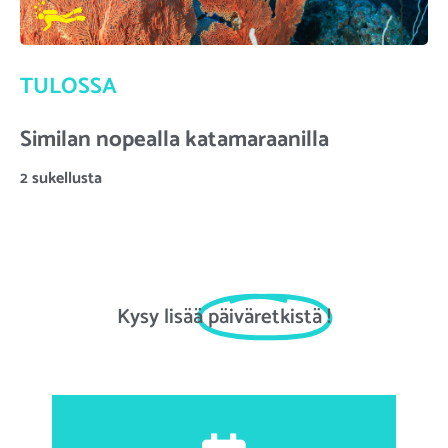
TULOSSA
Similan nopealla katamaraanilla
2 sukellusta
Kysy lisää
päiväretkistä
!