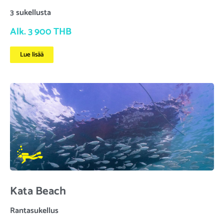
3 sukellusta
Alk. 3 900 THB
Lue lisää
Kata Beach
Rantasukellus