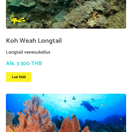
Koh Weah Longtail
Longtail venesukellus
Alk. 3 300 THB
Lue lisää