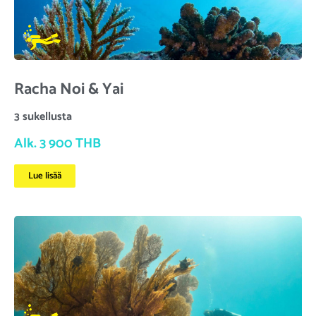
Racha Noi & Yai
3 sukellusta
Alk. 3 900 THB
Lue lisää