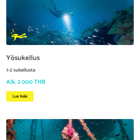
Yösukellus
1-2 sukellusta
Alk. 2 000 THB
Lue lisää