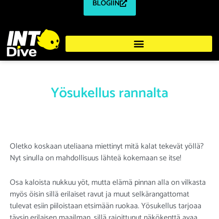
BLOGIIN
Yösukellus rannalta
Oletko koskaan uteliaana miettinyt mitä kalat tekevät yöllä?
Nyt sinulla on mahdollisuus lähteä kokemaan se itse!
Osa kaloista nukkuu yöt, mutta elämä pinnan alla on vilkasta
myös öisin sillä erilaiset ravut ja muut selkärangattomat
tulevat esiin piiloistaan etsimään ruokaa. Yösukellus tarjoaa
täysin erilaisen maailman, sillä rajoittunut näkökenttä avaa