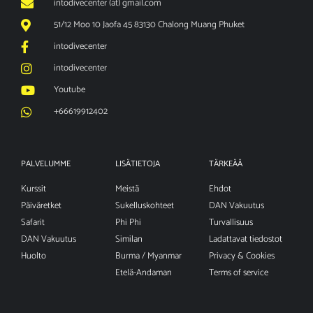
intodivecenter (at) gmail.com
51/12 Moo 10 Jaofa 45 83130 Chalong Muang Phuket
intodivecenter
intodivecenter
Youtube
+66619912402
PALVELUMME
LISÄTIETOJA
TÄRKEÄÄ
Kurssit
Meistä
Ehdot
Päiväretket
Sukelluskohteet
DAN Vakuutus
Safarit
Phi Phi
Turvallisuus
DAN Vakuutus
Similan
Ladattavat tiedostot
Huolto
Burma / Myanmar
Privacy & Cookies
Etelä-Andaman
Terms of service