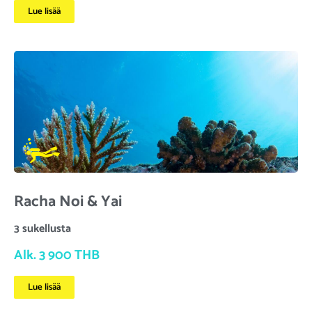
Lue lisää
Racha Noi & Yai
3 sukellusta
Alk. 3 900 THB
Lue lisää