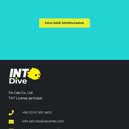
Katso kaikki kohdekuvaukset
Fin Cats Co., Ltd
TAT License 34/02541
+66 (0) 61 991 2402
info (at) intodivecenter.com