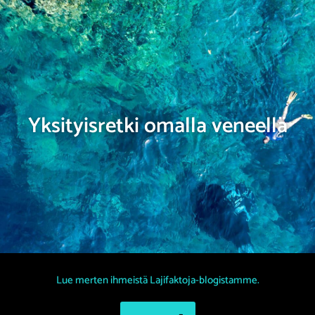
Yksityisretki omalla veneellä
Lue merten ihmeistä Lajifaktoja-blogistamme.