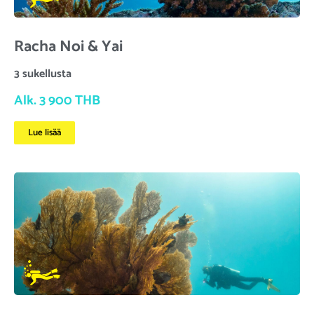
Racha Noi & Yai
3 sukellusta
Alk. 3 900 THB
Lue lisää