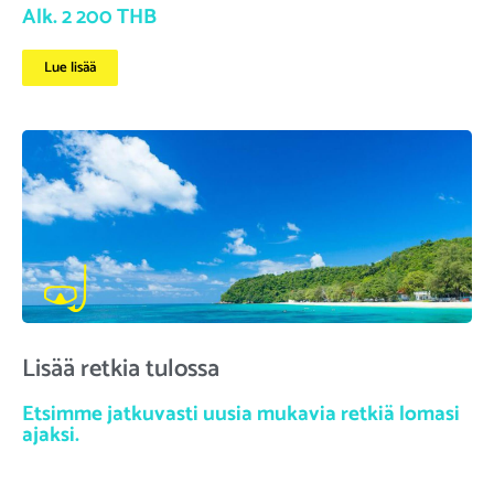
Alk. 2 200 THB
Lue lisää
Lisää retkia tulossa
Etsimme jatkuvasti uusia mukavia retkiä lomasi
ajaksi.