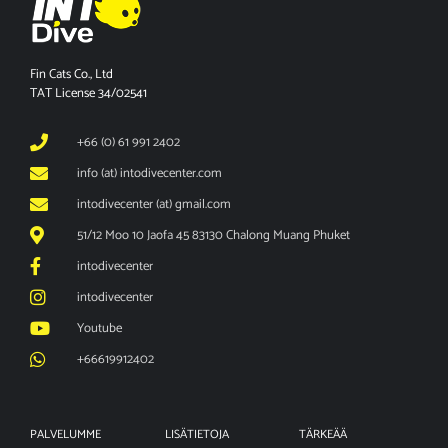
Fin Cats Co., Ltd
TAT License 34/02541
+66 (0) 61 991 2402
info (at) intodivecenter.com
intodivecenter (at) gmail.com
51/12 Moo 10 Jaofa 45 83130 Chalong Muang Phuket
intodivecenter
intodivecenter
Youtube
+66619912402
PALVELUMME
LISÄTIETOJA
TÄRKEÄÄ