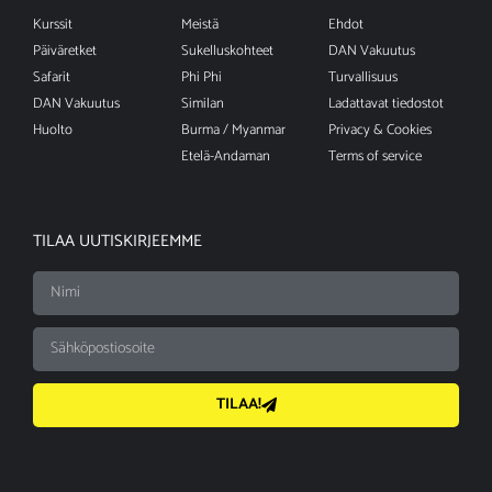
Kurssit
Meistä
Ehdot
Päiväretket
Sukelluskohteet
DAN Vakuutus
Safarit
Phi Phi
Turvallisuus
DAN Vakuutus
Similan
Ladattavat tiedostot
Huolto
Burma / Myanmar
Privacy & Cookies
Etelä-Andaman
Terms of service
TILAA UUTISKIRJEEMME
TILAA!