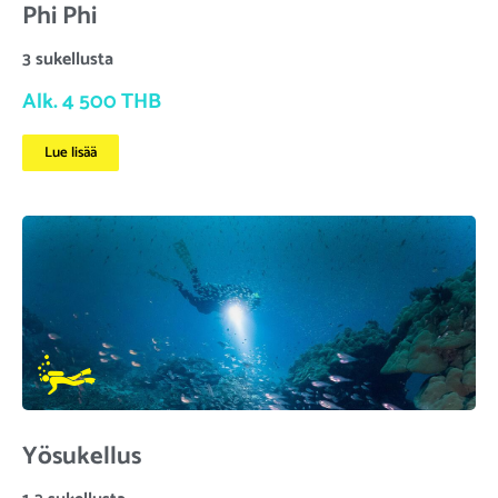
Phi Phi
3 sukellusta
Alk. 4 500 THB
Lue lisää
Yösukellus