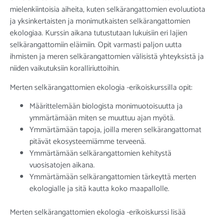
mielenkiintoisia aiheita, kuten selkärangattomien evoluutiota
ja yksinkertaisten ja monimutkaisten selkärangattomien
ekologiaa. Kurssin aikana tutustutaan lukuisiin eri lajien
selkärangattomiin eläimiin. Opit varmasti paljon uutta
ihmisten ja meren selkärangattomien välisistä yhteyksistä ja
niiden vaikutuksiin koralliriuttoihin.
Merten selkärangattomien ekologia -erikoiskurssilla opit:
Määrittelemään biologista monimuotoisuutta ja
ymmärtämään miten se muuttuu ajan myötä.
Ymmärtämään tapoja, joilla meren selkärangattomat
pitävät ekosysteemiämme terveenä.
Ymmärtämään selkärangattomien kehitystä
vuosisatojen aikana.
Ymmärtämään selkärangattomien tärkeyttä merten
ekologialle ja sitä kautta koko maapallolle.
Merten selkärangattomien ekologia -erikoiskurssi lisää