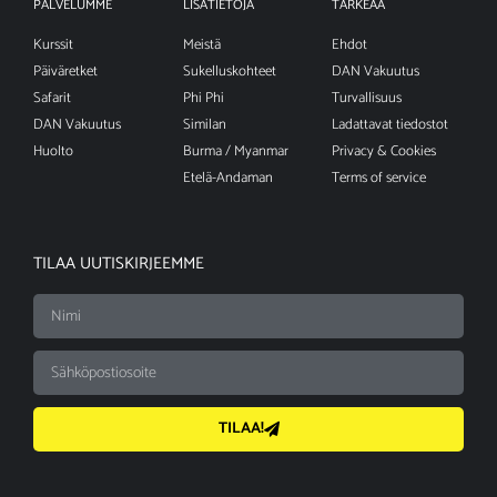
PALVELUMME
LISÄTIETOJA
TÄRKEÄÄ
Kurssit
Meistä
Ehdot
Päiväretket
Sukelluskohteet
DAN Vakuutus
Safarit
Phi Phi
Turvallisuus
DAN Vakuutus
Similan
Ladattavat tiedostot
Huolto
Burma / Myanmar
Privacy & Cookies
Etelä-Andaman
Terms of service
TILAA UUTISKIRJEEMME
TILAA!