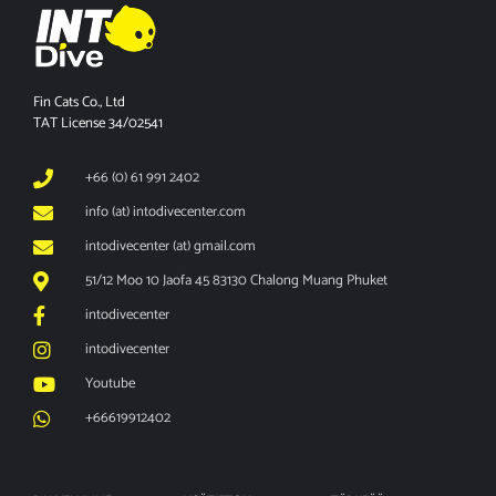
Fin Cats Co., Ltd
TAT License 34/02541
+66 (0) 61 991 2402
info (at) intodivecenter.com
intodivecenter (at) gmail.com
51/12 Moo 10 Jaofa 45 83130 Chalong Muang Phuket
intodivecenter
intodivecenter
Youtube
+66619912402