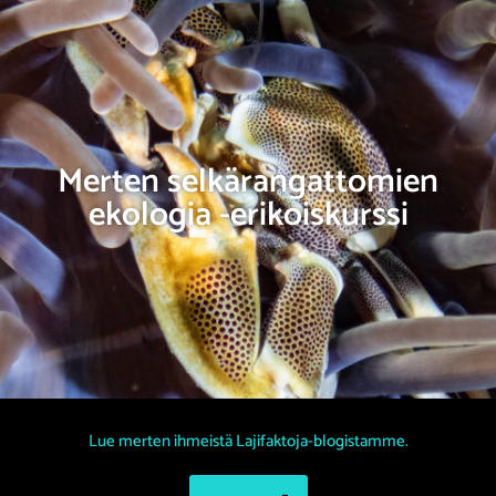
Merten selkärangattomien
ekologia -erikoiskurssi
Lue merten ihmeistä Lajifaktoja-blogistamme.