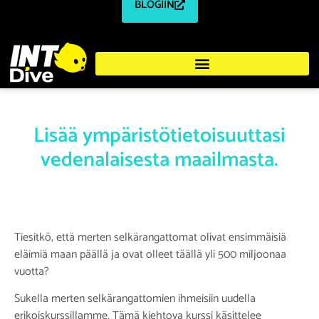
BLOGIIN
Lisää ympäristötietoisuuttasi
vedenalaisesta maailmasta.
Tiesitkö, että merten selkärangattomat olivat ensimmäisiä
eläimiä maan päällä ja ovat olleet täällä yli 500 miljoonaa
vuotta?
Sukella merten selkärangattomien ihmeisiin uudella
erikoiskurssillamme. Tämä kiehtova kurssi käsittelee