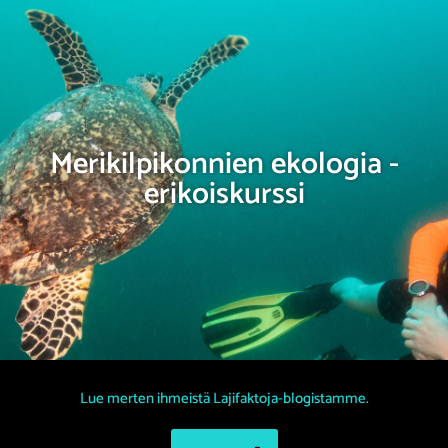
Merikilpikonnien ekologia -
erikoiskurssi
Lue merten ihmeistä Lajifaktoja-blogistamme.