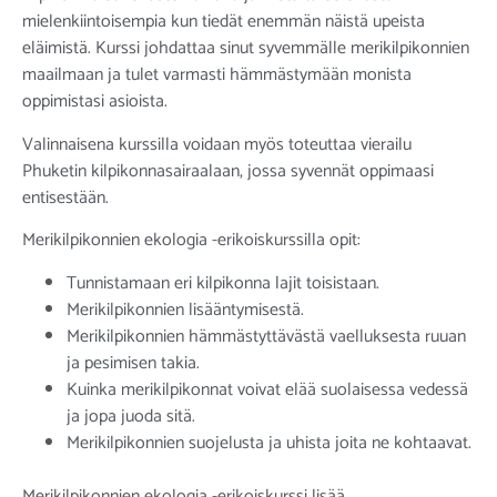
mielenkiintoisempia kun tiedät enemmän näistä upeista
eläimistä. Kurssi johdattaa sinut syvemmälle merikilpikonnien
maailmaan ja tulet varmasti hämmästymään monista
oppimistasi asioista.
Valinnaisena kurssilla voidaan myös toteuttaa vierailu
Phuketin kilpikonnasairaalaan, jossa syvennät oppimaasi
entisestään.
Merikilpikonnien ekologia -erikoiskurssilla opit:
Tunnistamaan eri kilpikonna lajit toisistaan.
Merikilpikonnien lisääntymisestä.
Merikilpikonnien hämmästyttävästä vaelluksesta ruuan
ja pesimisen takia.
Kuinka merikilpikonnat voivat elää suolaisessa vedessä
ja jopa juoda sitä.
Merikilpikonnien suojelusta ja uhista joita ne kohtaavat.
Merikilpikonnien ekologia -erikoiskurssi lisää