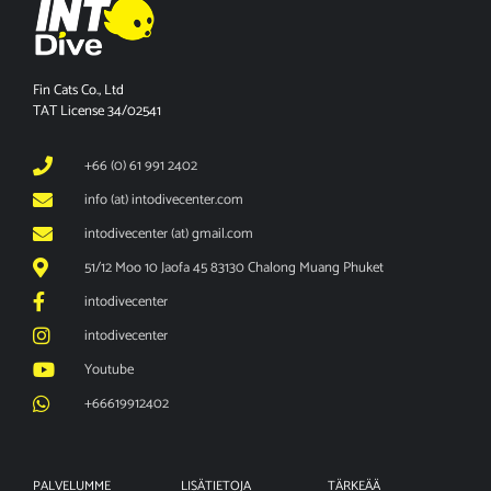
Fin Cats Co., Ltd
TAT License 34/02541
+66 (0) 61 991 2402
info (at) intodivecenter.com
intodivecenter (at) gmail.com
51/12 Moo 10 Jaofa 45 83130 Chalong Muang Phuket
intodivecenter
intodivecenter
Youtube
+66619912402
PALVELUMME
LISÄTIETOJA
TÄRKEÄÄ