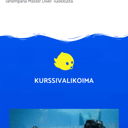
lähempänä Master Diver -luokitusta.
KURSSIVALIKOIMA