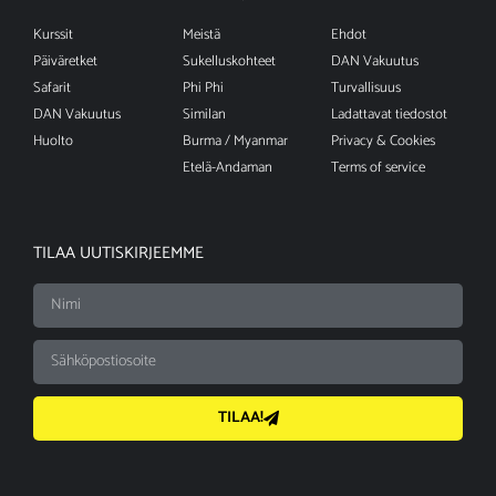
Kurssit
Meistä
Ehdot
Päiväretket
Sukelluskohteet
DAN Vakuutus
Safarit
Phi Phi
Turvallisuus
DAN Vakuutus
Similan
Ladattavat tiedostot
Huolto
Burma / Myanmar
Privacy & Cookies
Etelä-Andaman
Terms of service
TILAA UUTISKIRJEEMME
TILAA!