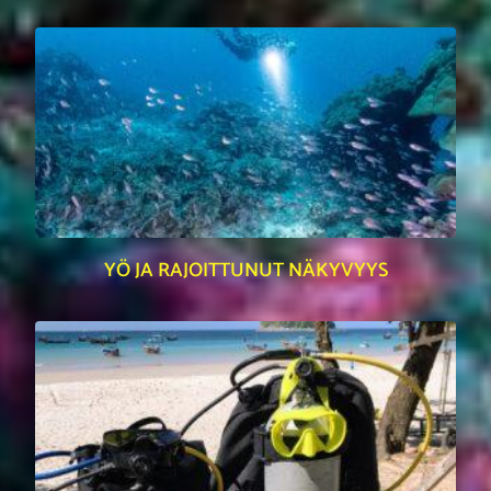
YÖ JA RAJOITTUNUT NÄKYVYYS