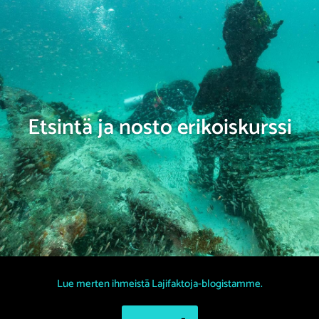
Etsintä ja nosto erikoiskurssi
Lue merten ihmeistä Lajifaktoja-blogistamme.