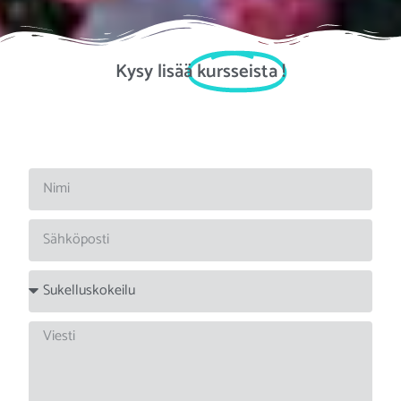
Kysy lisää
kursseista
!