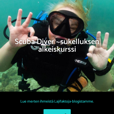
Scuba Diver - sukelluksen
alkeiskurssi
Lue merten ihmeistä Lajifaktoja-blogistamme.