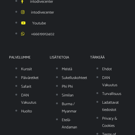
intodivecenter
intodivecenter
Youtube
+66619912402
PALVELUMME
LISÄTIETOJA
TÄRKEÄÄ
Kurssit
Meistä
Ehdot
Päiväretket
Sukelluskohteet
DAN
Vakuutus
Safarit
Phi Phi
Turvallisuus
DAN
Similan
Vakuutus
Ladattavat
Burma /
tiedostot
Huolto
Myanmar
Privacy &
Etelä-
Cookies
Andaman
Terms of