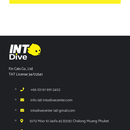
Fin Cats Co., Ltd
TAT License 34/02541
+66 (0) 61 991 2402
info (at) intodivecenter.com
intodivecenter (at) gmail.com
51/12 Moo 10 Jaofa 45 83130 Chalong Muang Phuket