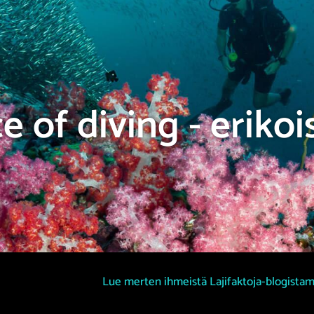
e of diving - erikoi
Lue merten ihmeistä Lajifaktoja-blogista