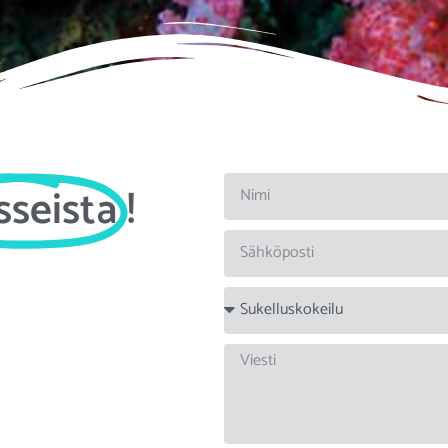
sseista
!