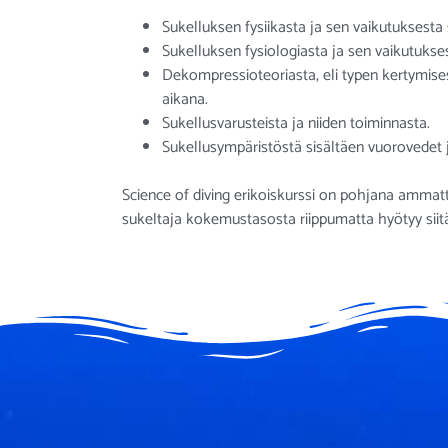
Sukelluksen fysiikasta ja sen vaikutuksesta
Sukelluksen fysiologiasta ja sen vaikutukse
Dekompressioteoriasta, eli typen kertymise
aikana.
Sukellusvarusteista ja niiden toiminnasta.
Sukellusympäristöstä sisältäen vuorovedet
Science of diving erikoiskurssi on pohjana ammatti
sukeltaja kokemustasosta riippumatta hyötyy siit