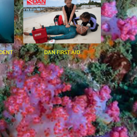
NDENT
DAN FIRST AID