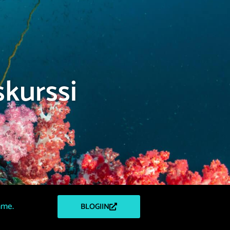
skurssi
mme.
BLOGIIN