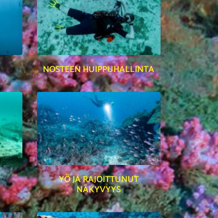
NOSTEEN HUIPPUHALLINTA
YÖ JA RAJOITTUNUT
NÄKYVYYS