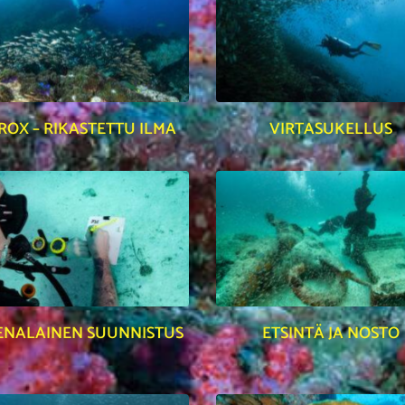
ROX – RIKASTETTU ILMA
VIRTASUKELLUS
ENALAINEN SUUNNISTUS
ETSINTÄ JA NOSTO