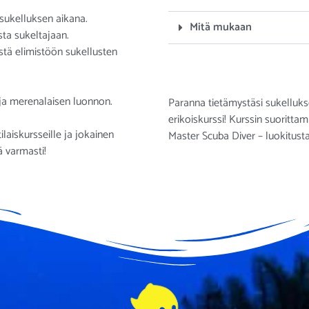
 sukelluksen aikana.
Mitä mukaan
sta sukeltajaan.
stä elimistöön sukellusten
 ja merenalaisen luonnon
.
Paranna tietämystäsi sukelluks
erikoiskurssi! Kurssin suoritta
laiskursseille ja jokainen
Master Scuba Diver – luokitusta
ä varmasti!