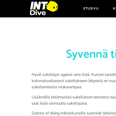
ETUSIVU
K
Syvennä t
Hyvät sukeltajat oppivat aina lisää. Kurssin tavoi
kokonaisvaltaisesti sukellukseen liittyvistä eri osa
sukeltamisesta mukavampaa.
Lisäämällä tietämystäsi sukelluksen teoriasta na
saat lisää varmuutta sukeltajana.
Science of diving erikoiskurssilla syvennät tietämys