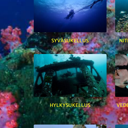
SYVÄSUKELLUS
NIT
HYLKYSUKELLUS
VED