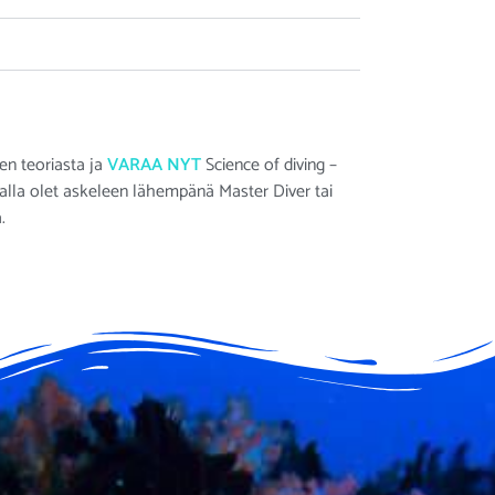
en teoriasta ja
VARAA NYT
Science of diving –
malla olet askeleen lähempänä Master Diver tai
.