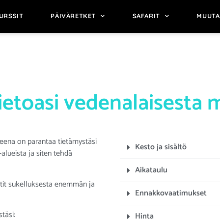
URSSIT
PÄIVÄRETKET
SAFARIT
MUUTA
ietoasi vedenalaisesta 
tteena on parantaa tietämystäsi
Kesto ja sisältö
-alueista ja siten tehdä
Aikataulu
utit sukelluksesta enemmän ja
Ennakkovaatimukset
täsi:
Hinta