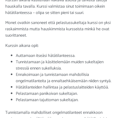
Kurssin aikana käsitellään vakavia asioita ja tärkeitä taitoja
hauskalla tavalla. Kurssi valmistaa sinut toimimaan oikein
hätätilanteessa – olipa se sitten pieni tai suuri.
Monet ovatkin sanoneet että pelastussukeltaja kurssi on yksi
raskaimmista mutta hauskimmista kursseista minkä he ovat
suorittaneet.
Kurssin aikana opit:
Auttamaan itseäsi hätätilanteessa.
Tunnistamaan ja käsittelemään muiden sukeltajien
stressiä ennen sukelluksia.
Ennakoimaan ja tunnistamaan mahdollisia
ongelmatilanteita ja ennaltaehkäisemään niiden syntyä.
Hätätilanteiden hallintaa ja pelastuslaitteiden käyttöä.
Pelastamaan panikoivan sukeltajan.
Pelastamaan tajuttoman sukeltajan.
Tunnistamalla mahdolliset ongelmatilanteet ennakkoon