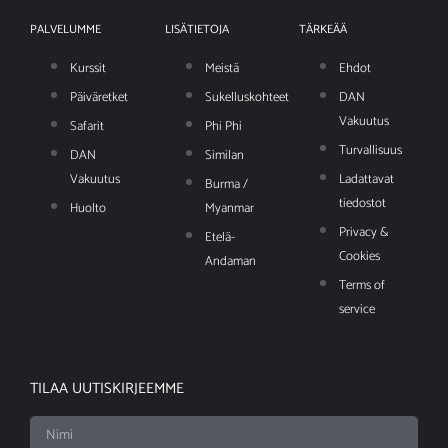
PALVELUMME
LISÄTIETOJA
TÄRKEÄÄ
Kurssit
Meistä
Ehdot
Päiväretket
Sukelluskohteet
DAN
Vakuutus
Safarit
Phi Phi
Turvallisuus
DAN
Similan
Vakuutus
Ladattavat
Burma /
tiedostot
Huolto
Myanmar
Privacy &
Etelä-
Cookies
Andaman
Terms of
service
TILAA UUTISKIRJEEMME