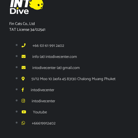
Fin Cats Co., Ltd
TAT License 34/02541
+66 (0) 61 991 2402
info (at) intodivecenter.com
intodivecenter (at) gmail.com
51/12 Moo 10 Jaofa 45 83130 Chalong Muang Phuket
intodivecenter
intodivecenter
Youtube
+66619912402