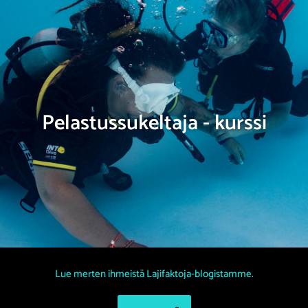
Pelastussukeltaja - kurssi
Lue merten ihmeistä Lajifaktoja-blogistamme.