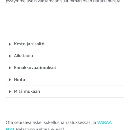
pystymme usein välttämään suurimman osan hätätilanteista.
Kesto ja sisältö
Aikataulu
Ennakkovaatimukset
Hinta
Mitä mukaan
Ota seuraava askel sukellusharrastuksessasi ja
VARAA
NYT
Pelastussukeltaja -kurssi!