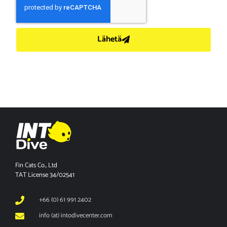
Lähetä
Fin Cats Co., Ltd
TAT License 34/02541
+66 (0) 61 991 2402
info (at) intodivecenter.com