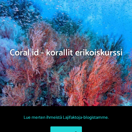
Coral id - korallit erikoiskurssi
Lue merten ihmeistä Lajifaktoja-blogistamme.