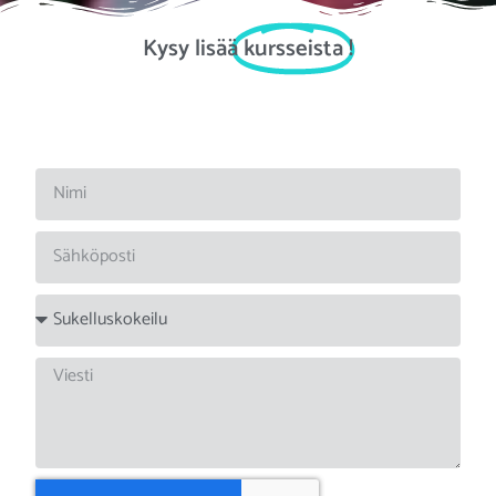
Kysy lisää
kursseista
!