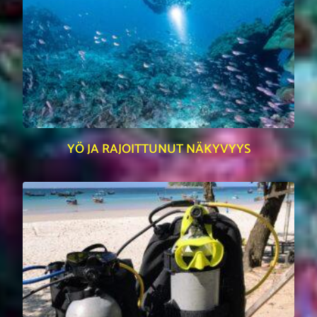
YÖ JA RAJOITTUNUT NÄKYVYYS