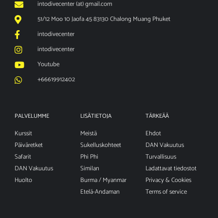
intodivecenter (at) gmail.com
51/12 Moo 10 Jaofa 45 83130 Chalong Muang Phuket
intodivecenter
intodivecenter
Youtube
+66619912402
PALVELUMME
LISÄTIETOJA
TÄRKEÄÄ
Kurssit
Meistä
Ehdot
Päiväretket
Sukelluskohteet
DAN Vakuutus
Safarit
Phi Phi
Turvallisuus
DAN Vakuutus
Similan
Ladattavat tiedostot
Huolto
Burma / Myanmar
Privacy & Cookies
Etelä-Andaman
Terms of service