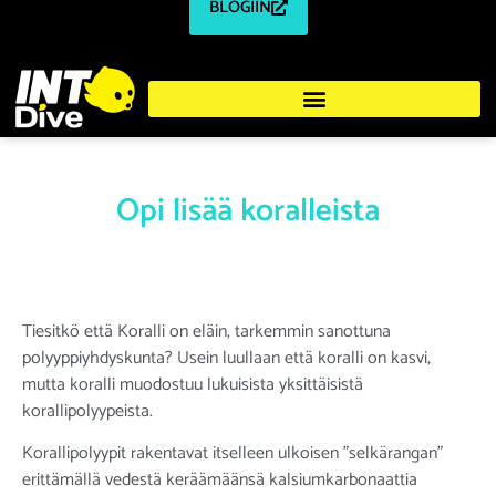
BLOGIIN
Opi lisää koralleista
Tiesitkö että Koralli on eläin, tarkemmin sanottuna
polyyppiyhdyskunta? Usein luullaan että koralli on kasvi,
mutta koralli muodostuu lukuisista yksittäisistä
korallipolyypeista.
Korallipolyypit rakentavat itselleen ulkoisen ”selkärangan”
erittämällä vedestä keräämäänsä kalsiumkarbonaattia